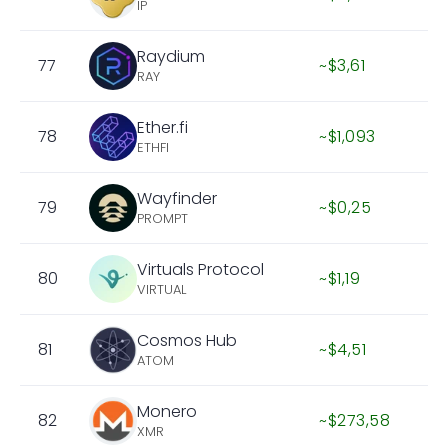
IP
Raydium
77
~$3,61
RAY
Ether.fi
78
~$1,093
ETHFI
Wayfinder
79
~$0,25
PROMPT
Virtuals Protocol
80
~$1,19
VIRTUAL
Cosmos Hub
81
~$4,51
ATOM
Monero
82
~$273,58
XMR