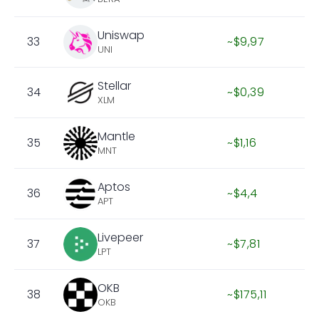
Uniswap
33
~$9,97
UNI
Stellar
34
~$0,39
XLM
Mantle
35
~$1,16
MNT
Aptos
36
~$4,4
APT
Livepeer
37
~$7,81
LPT
OKB
38
~$175,11
OKB