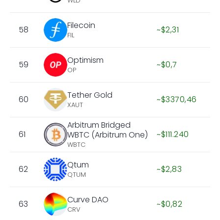
WLD
Filecoin
58
~$2,31
FIL
Optimism
59
~$0,7
OP
Tether Gold
60
~$3370,46
XAUT
Arbitrum Bridged
61
~$111.240
WBTC (Arbitrum One)
WBTC
Qtum
62
~$2,83
QTUM
Curve DAO
63
~$0,82
CRV