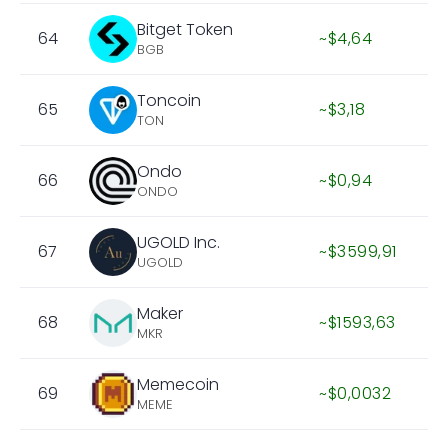
Bitget Token
64
~$4,64
BGB
Toncoin
65
~$3,18
TON
Ondo
66
~$0,94
ONDO
UGOLD Inc.
67
~$3599,91
UGOLD
Maker
68
~$1593,63
MKR
Memecoin
69
~$0,0032
MEME