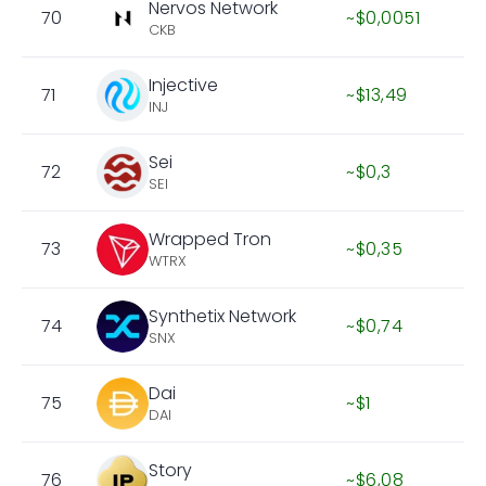
Nervos Network
70
~$0,0051
CKB
Injective
71
~$13,49
INJ
Sei
72
~$0,3
SEI
Wrapped Tron
73
~$0,35
WTRX
Synthetix Network
74
~$0,74
SNX
Dai
75
~$1
DAI
Story
76
~$6,08