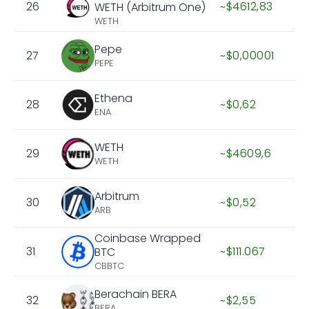
26
~$4612,83
WETH (Arbitrum One)
WETH
Pepe
27
~$0,00001
PEPE
Ethena
28
~$0,62
ENA
WETH
29
~$4609,6
WETH
Arbitrum
30
~$0,52
ARB
Coinbase Wrapped
31
~$111.067
BTC
CBBTC
Berachain BERA
32
~$2,55
BERA