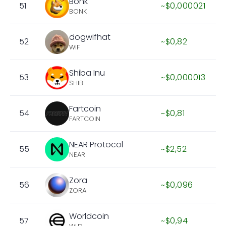
Bonk
51
~$0,000021
BONK
dogwifhat
52
~$0,82
WIF
Shiba Inu
53
~$0,000013
SHIB
Fartcoin
54
~$0,81
FARTCOIN
NEAR Protocol
55
~$2,52
NEAR
Zora
56
~$0,096
ZORA
Worldcoin
57
~$0,94