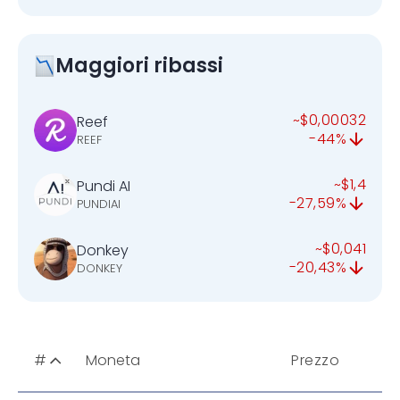
Maggiori ribassi
~$0,00032
Reef
-44%
REEF
~$1,4
Pundi AI
-27,59%
PUNDIAI
~$0,041
Donkey
-20,43%
DONKEY
#
Moneta
Prezzo
U