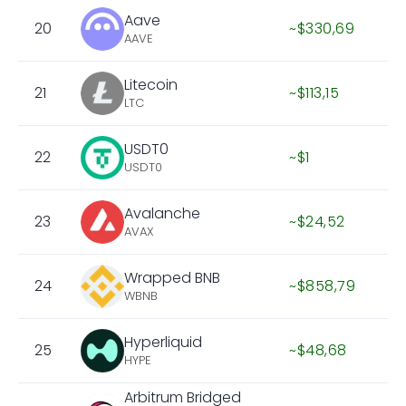
Aave
20
~$330,69
AAVE
Litecoin
21
~$113,15
LTC
USDT0
22
~$1
USDT0
Avalanche
23
~$24,52
AVAX
Wrapped BNB
24
~$858,79
WBNB
Hyperliquid
25
~$48,68
HYPE
Arbitrum Bridged