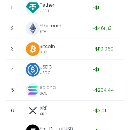
Tether
1
~$1
USDT
Ethereum
2
~$4611,13
ETH
Bitcoin
3
~$110.960
BTC
USDC
4
~$1
USDC
Solana
5
~$204,44
SOL
XRP
6
~$3,01
XRP
First Digital USD