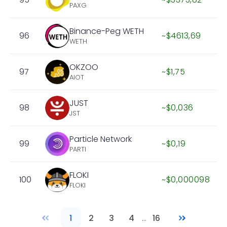
PAXG
Binance-Peg WETH
96
~$4613,69
WETH
OKZOO
97
~$1,75
AIOT
JUST
98
~$0,036
JST
Particle Network
99
~$0,19
PARTI
FLOKI
100
~$0,000098
FLOKI
1
2
3
4
...
16