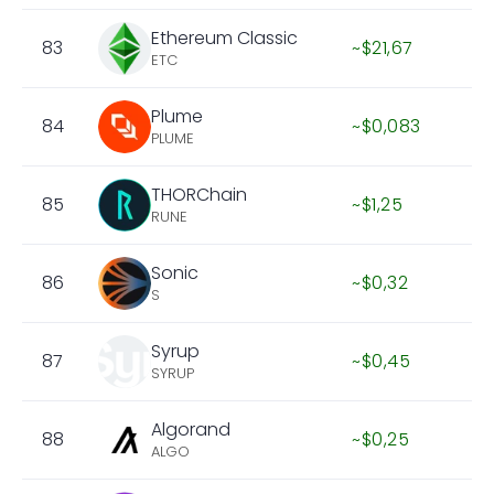
Ethereum Classic
83
~$21,67
ETC
Plume
84
~$0,083
PLUME
THORChain
85
~$1,25
RUNE
Sonic
86
~$0,32
S
Syrup
87
~$0,45
SYRUP
Algorand
88
~$0,25
ALGO