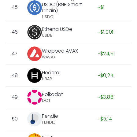
USDC (BNB Smart
45
~$1
Chain)
USDC
Ethena USDe
46
~$1,001
USDE
Wrapped AVAX
47
~$24,51
WAVAX
Hedera
48
~$0,24
HBAR
Polkadot
49
~$3,88
DOT
Pendle
50
~$5,14
PENDLE