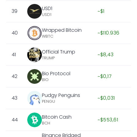
USD1
39
~$1
USD1
Wrapped Bitcoin
40
~$110.936
WBTC
Official Trump
41
~$8,43
TRUMP
Bio Protocol
42
~$0,17
BIO
Pudgy Penguins
43
~$0,031
PENGU
Bitcoin Cash
44
~$553,61
BCH
Binance Bridged