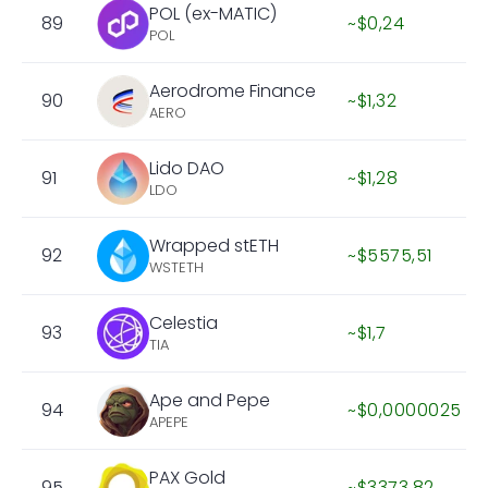
POL (ex-MATIC)
89
~$0,24
POL
Aerodrome Finance
90
~$1,32
AERO
Lido DAO
91
~$1,28
LDO
Wrapped stETH
92
~$5575,51
WSTETH
Celestia
93
~$1,7
TIA
Ape and Pepe
94
~$0,0000025
APEPE
PAX Gold
95
~$3373,82