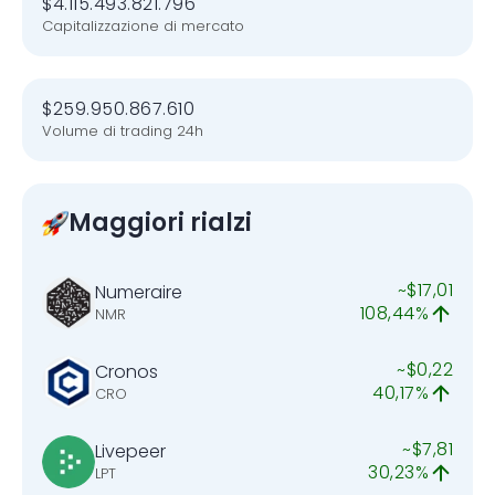
$4.115.493.821.796
Capitalizzazione di mercato
$259.950.867.610
Volume di trading 24h
Maggiori rialzi
~$17,01
Numeraire
108,44%
NMR
~$0,22
Cronos
40,17%
CRO
~$7,81
Livepeer
30,23%
LPT