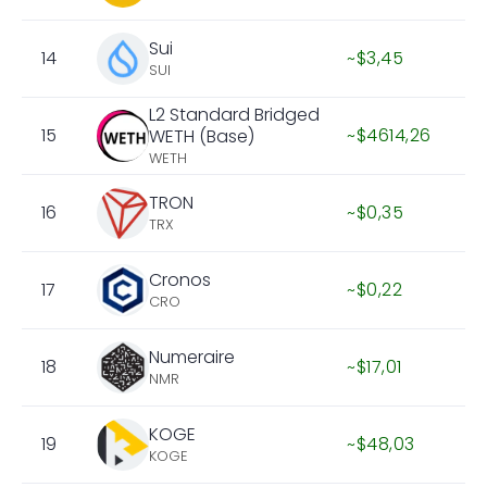
Sui
14
~$3,45
SUI
L2 Standard Bridged
15
~$4614,26
WETH (Base)
WETH
TRON
16
~$0,35
TRX
Cronos
17
~$0,22
CRO
Numeraire
18
~$17,01
NMR
KOGE
19
~$48,03
KOGE