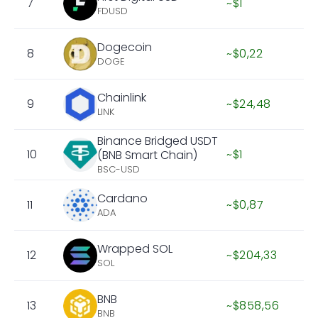
7
~$1
FDUSD
Dogecoin
8
~$0,22
DOGE
Chainlink
9
~$24,48
LINK
Binance Bridged USDT
10
~$1
(BNB Smart Chain)
BSC-USD
Cardano
11
~$0,87
ADA
Wrapped SOL
12
~$204,33
SOL
BNB
13
~$858,56
BNB