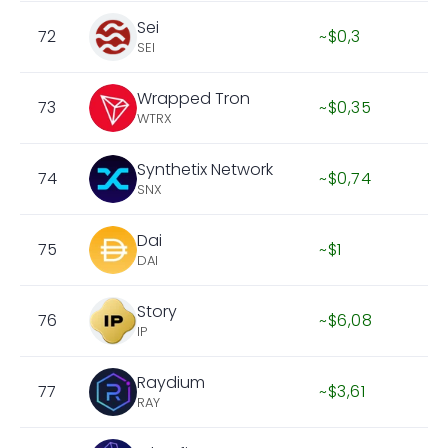
Sei
72
~$0,3
SEI
Wrapped Tron
73
~$0,35
WTRX
Synthetix Network
74
~$0,74
SNX
Dai
75
~$1
DAI
Story
76
~$6,08
IP
Raydium
77
~$3,61
RAY