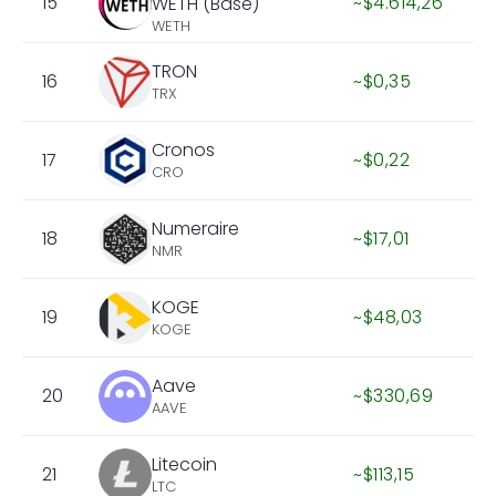
15
~$4.614,26
WETH (Base)
WETH
TRON
16
~$0,35
TRX
Cronos
17
~$0,22
CRO
Numeraire
18
~$17,01
NMR
KOGE
19
~$48,03
KOGE
Aave
20
~$330,69
AAVE
Litecoin
21
~$113,15
LTC