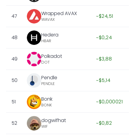
Wrapped AVAX
47
~$24,51
WAVAX
Hedera
48
~$0,24
HBAR
Polkadot
49
~$3,88
DOT
Pendle
50
~$5,14
PENDLE
Bonk
51
~$0,000021
BONK
dogwifhat
52
~$0,82
WIF