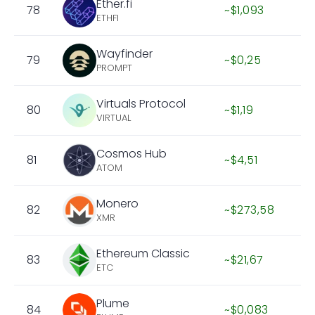
Ether.fi
78
~$1,093
ETHFI
Wayfinder
79
~$0,25
PROMPT
Virtuals Protocol
80
~$1,19
VIRTUAL
Cosmos Hub
81
~$4,51
ATOM
Monero
82
~$273,58
XMR
Ethereum Classic
83
~$21,67
ETC
Plume
84
~$0,083