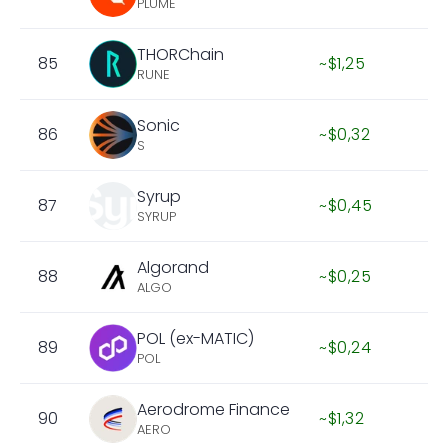
PLUME
THORChain
85
~$1,25
RUNE
Sonic
86
~$0,32
S
Syrup
87
~$0,45
SYRUP
Algorand
88
~$0,25
ALGO
POL (ex-MATIC)
89
~$0,24
POL
Aerodrome Finance
90
~$1,32
AERO