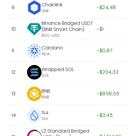
Chainlink
9
~$24,48
LINK
Binance Bridged USDT
10
~$1
(BNB Smart Chain)
BSC-USD
Cardano
11
~$0,87
ADA
Wrapped SOL
12
~$204,33
SOL
BNB
13
~$858,56
BNB
Sui
14
~$3,45
SUI
L2 Standard Bridged