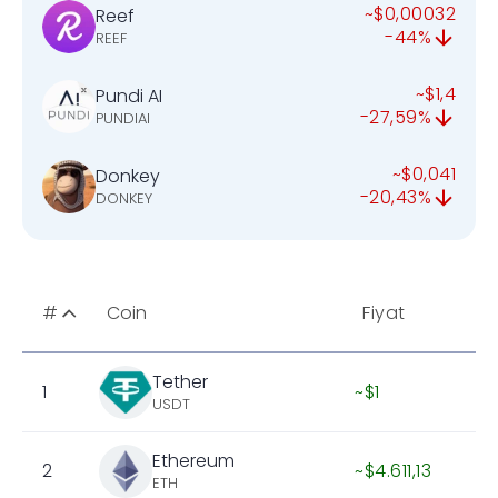
~$0,00032
Reef
-44%
REEF
~$1,4
Pundi AI
-27,59%
PUNDIAI
~$0,041
Donkey
-20,43%
DONKEY
#
Coin
Fiyat
Tether
1
~$1
USDT
Ethereum
2
~$4.611,13
ETH