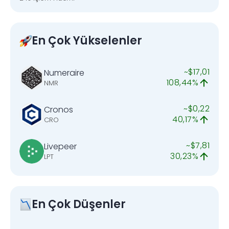
En Çok Yükselenler
~$17,01
Numeraire
108,44%
NMR
~$0,22
Cronos
40,17%
CRO
~$7,81
Livepeer
30,23%
LPT
En Çok Düşenler