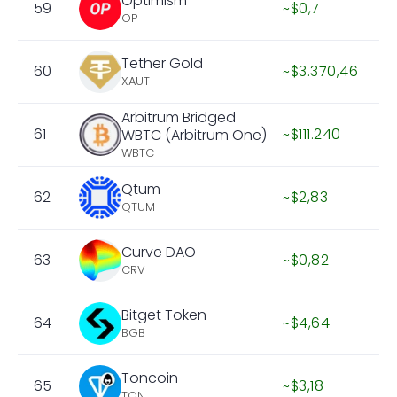
Optimism
59
~$0,7
OP
Tether Gold
60
~$3.370,46
XAUT
Arbitrum Bridged
61
~$111.240
WBTC (Arbitrum One)
WBTC
Qtum
62
~$2,83
QTUM
Curve DAO
63
~$0,82
CRV
Bitget Token
64
~$4,64
BGB
Toncoin
65
~$3,18
TON