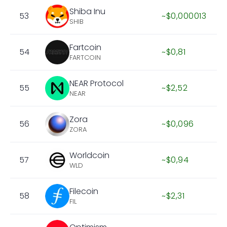
Shiba Inu
53
~$0,000013
SHIB
Fartcoin
54
~$0,81
FARTCOIN
NEAR Protocol
55
~$2,52
NEAR
Zora
56
~$0,096
ZORA
Worldcoin
57
~$0,94
WLD
Filecoin
58
~$2,31
FIL