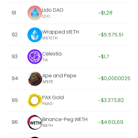
Lido DAO
91
~$1,28
LDO
Wrapped stETH
92
~$5.575,51
WSTETH
Celestia
93
~$1,7
TIA
Ape and Pepe
94
~$0,0000025
APEPE
PAX Gold
95
~$3.373,82
PAXG
Binance-Peg WETH
96
~$4.613,69
WETH