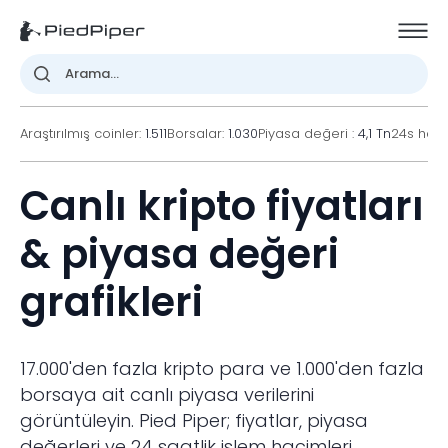
Araştırılmış coinler:
1.511
Borsalar:
1.030
Piyasa değeri :
4,1 Tn
24s hac
Canlı kripto fiyatları
& piyasa değeri
grafikleri
17.000'den fazla kripto para ve 1.000'den fazla
borsaya ait canlı piyasa verilerini
görüntüleyin. Pied Piper; fiyatlar, piyasa
değerleri ve 24 saatlik işlem hacimleri