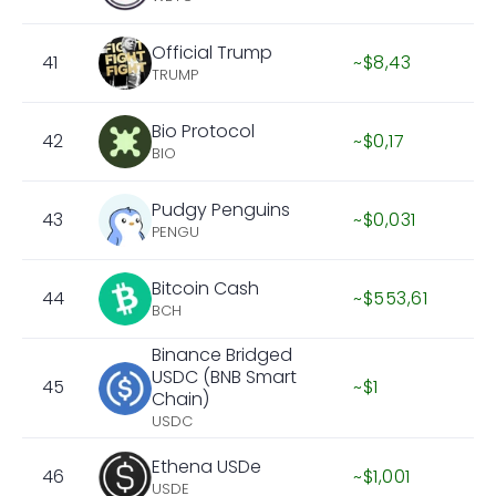
Official Trump
41
~$8,43
TRUMP
Bio Protocol
42
~$0,17
BIO
Pudgy Penguins
43
~$0,031
PENGU
Bitcoin Cash
44
~$553,61
BCH
Binance Bridged
USDC (BNB Smart
45
~$1
Chain)
USDC
Ethena USDe
46
~$1,001
USDE