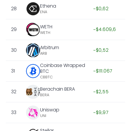
Ethena
28
~$0,62
ENA
WETH
29
~$4.609,6
WETH
Arbitrum
30
~$0,52
ARB
Coinbase Wrapped
31
~$111.067
BTC
CBBTC
Berachain BERA
32
~$2,55
BERA
Uniswap
33
~$9,97
UNI
Stellar