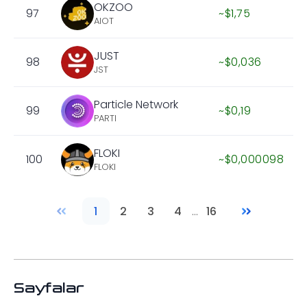
OKZOO
97
~$1,75
AIOT
JUST
98
~$0,036
JST
Particle Network
99
~$0,19
PARTI
FLOKI
100
~$0,000098
FLOKI
1
2
3
4
...
16
Sayfalar