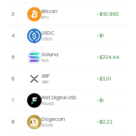
Bitcoin
3
~$110.960
BTC
USDC
4
~$1
USDC
Solana
5
~$204,44
SOL
XRP
6
~$3,01
XRP
First Digital USD
7
~$1
FDUSD
Dogecoin
8
~$0,22
DOGE