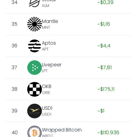
34
~$0,39
XLM
Mantle
35
~$1,16
MNT
Aptos
36
~$4,4
APT
Livepeer
37
~$7,81
LPT
OKB
38
~$175,11
OKB
USD1
39
~$1
USD1
Wrapped Bitcoin
40
~$110.936
WBTC