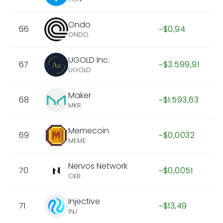
Ondo
66
~$0,94
ONDO
UGOLD Inc.
67
~$3.599,91
UGOLD
Maker
68
~$1.593,63
MKR
Memecoin
69
~$0,0032
MEME
Nervos Network
70
~$0,0051
CKB
Injective
71
~$13,49
INJ